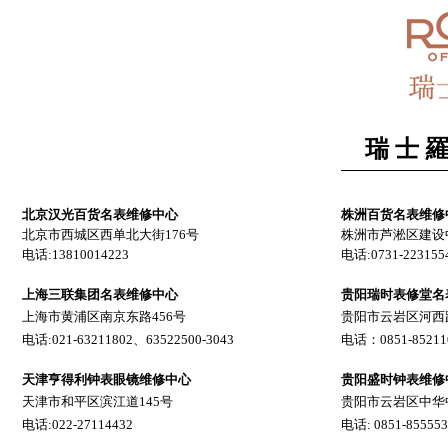
瑞 士 羅
北京汉光百货名表维修中心
株洲百货名表维修
北京市西城区西单北大街176号
株洲市芦淞区建设
电话:13810014223
电话:0731-223155
上海三联集团名表维修中心
贵阳瑞时表修堂名
上海市黄浦区南京东路456号
贵阳市云岩区河西路
电话:021-63211802、63522500-3043
电话：0851-85211
天津亨得利钟表眼镜维修中心
贵阳盛时钟表维修
天津市和平区滨江道145号
贵阳市云岩区中华中
电话:022-27114432
电话: 0851-855553